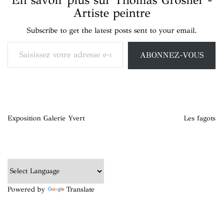
Artiste peintre
Subscribe to get the latest posts sent to your email.
Saisissez votre adresse e-mail…
ABONNEZ-VOUS
Navigation
Exposition Galerie Yvert
Les fagots
de
l’article
Powered by
Translate