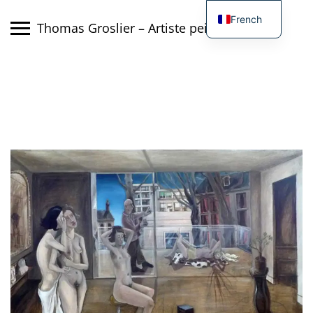
Skip
French
to
Thomas Groslier – Artiste peintre
content
English