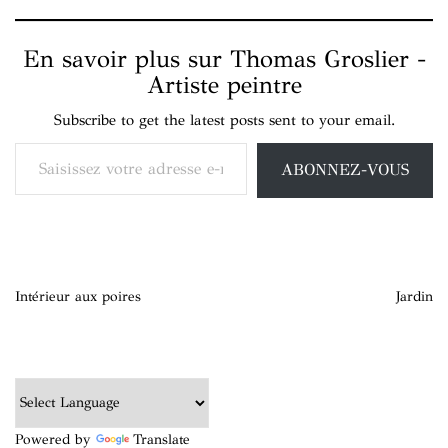
En savoir plus sur Thomas Groslier -
Artiste peintre
Subscribe to get the latest posts sent to your email.
Saisissez votre adresse e-mail…
ABONNEZ-VOUS
Navigation
Intérieur aux poires
Jardin
de
l’article
Powered by
Translate