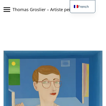
Skip
French
to
Thomas Groslier – Artiste peintre
content
English