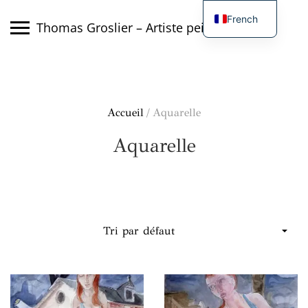
Skip
French
to
Thomas Groslier – Artiste peintre
content
English
Accueil
/ Aquarelle
Aquarelle