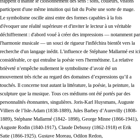
frappent d'inanité le cloisonnement des sens : sons, couleurs, visions
participent d'une même intuition qui fait du Poète une sorte de mage.
Le symbolisme oscille ainsi entre des formes capables à la fois
d'évoquer une réalité supérieure et d'inviter le lecteur à un véritable
déchiffrement : d'abord voué à créer des impressions — notamment par
l'harmonie musicale — un souci de rigueur l'infléchira bientôt vers la
recherche d'un langage inédit. L'influence de Stéphane Mallarmé est ici
considérable, ce qui entraîne la poésie vers l'hermétisme. La relative
brièveté n’empêche nullement le symbolisme d’avoir été un
mouvement très riche au regard des domaines d’expressions qu’il a
touchés. Il concerne tout autant la littérature, la poésie, la peinture, la
sculpture que la musique. Tous ces médiums ont été portés par des
personnalités étonnantes, singulières. Joris-Karl Huysmans, Auguste
Villiers de l’Isle-Adam (1838-1889), Jules Barbey d’Aurevilly (1808-
1889), Stéphane Mallarmé (1842- 1898), George Minne (1866-1941),
Auguste Rodin (1840-1917), Claude Debussy (1862-1918) et Erik
Satie (1866-1925). Gustave Moreau, Odilon Redon,