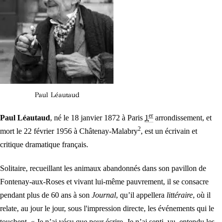
Paul Léautaud
er
Paul Léautaud
, né le
18 janvier 1872
à Paris
1
arrondissement, et
2
mort le
22 février 1956
à Châtenay-Malabry
, est un écrivain et
critique dramatique français.
Solitaire, recueillant les animaux abandonnés dans son pavillon de
Fontenay-aux-Roses et vivant lui-même pauvrement, il se consacre
pendant plus de 60 ans à son
Journal
, qu’il appellera
littéraire
, où il
relate, au jour le jour, sous l'impression directe, les événements qui le
touchent.
« Je n’ai vécu que pour écrire. Je n’ai senti, vu, entendu les