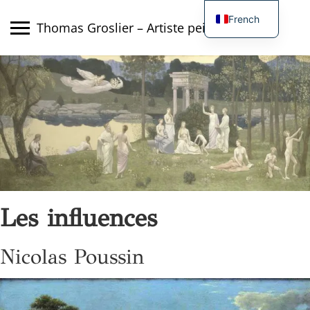
Skip
French
to
Thomas Groslier – Artiste peintre
content
English
Les influences
Nicolas Poussin