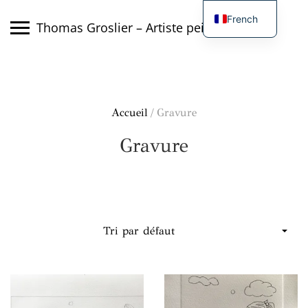
Skip
French
to
Thomas Groslier – Artiste peintre
content
English
Accueil
/ Gravure
Gravure