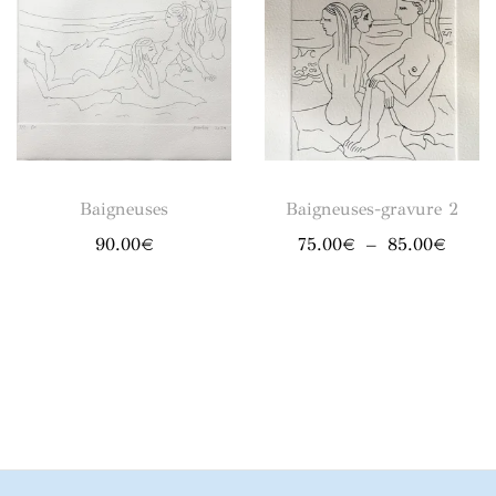
Baigneuses
Baigneuses-gravure 2
Plage
90.00
€
75.00
€
–
85.00
€
de
prix :
75.00
à
85.00