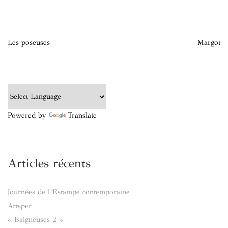
Navigation
Les poseuses
Margot
de
l’article
Powered by
Translate
Articles récents
Journées de l’Estampe contemporaine
Artsper
« Baigneuses 2 »