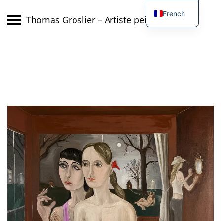
Skip
French
to
Thomas Groslier – Artiste peintre
content
English