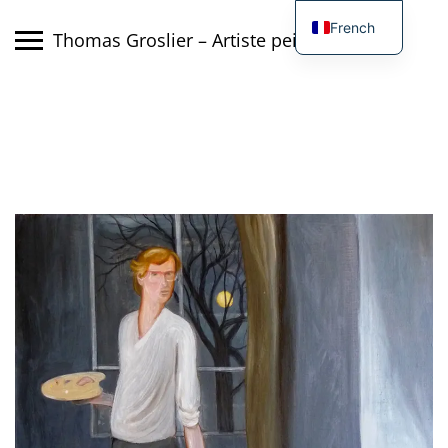
Skip
French
to
Thomas Groslier – Artiste peintre
content
English