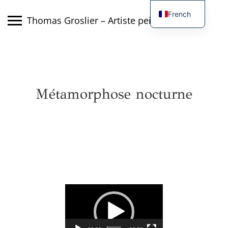
Skip
French
to
Thomas Groslier – Artiste peintre
content
English
Métamorphose nocturne
Lecteur
vidéo