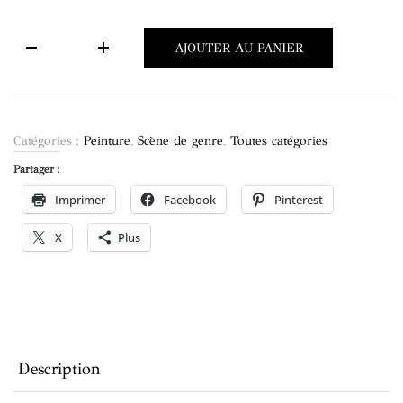
quantité
AJOUTER AU PANIER
de
"Jardin
de
nuit"
Catégories :
Peinture
,
Scène de genre
,
Toutes catégories
Partager :
Imprimer
Facebook
Pinterest
X
Plus
Description