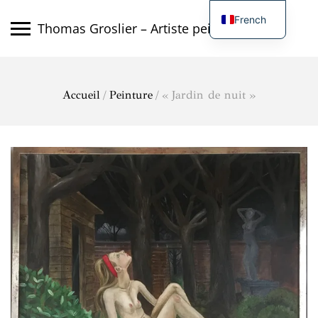
Skip
French
to
Thomas Groslier – Artiste peintre
content
English
Accueil
/
Peinture
/ « Jardin de nuit »