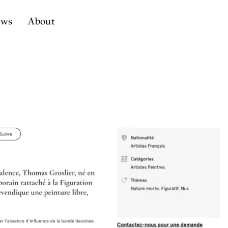
ews
About