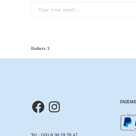
Type your email…
Post
Bathers 2
navigation
Facebook
Instagram
PAIEME
Tel : (33) 6 30 19 70 47