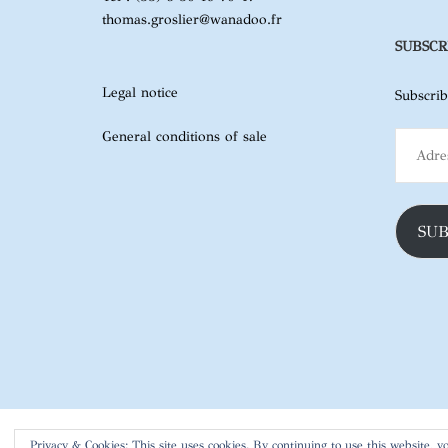
thomas.groslier@wanadoo.fr
SUBSCR
Legal notice
Subscrib
General conditions of sale
Adresse
e-
mail
SUB
Privacy & Cookies: This site uses cookies. By continuing to use this website, yo