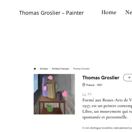
Skip
to
Home
N
Thomas Groslier – Painter
content