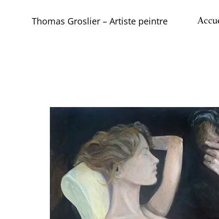
Skip
to
Accue
Thomas Groslier – Artiste peintre
content