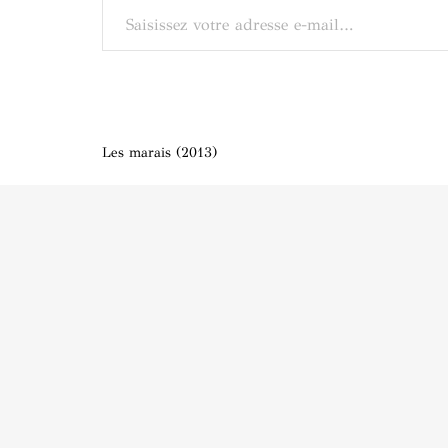
Navigation
Les marais (2013)
de
l’article