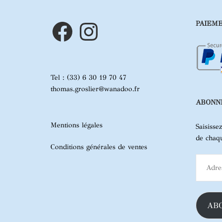
Facebook
Instagram
PAIEME
Tel : (33) 6 30 19 70 47
thomas.groslier@wanadoo.fr
ABONNE
Mentions légales
Saisisse
de chaqu
Conditions générales de ventes
Adresse
e-
mail
AB