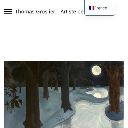
Skip
French
to
Thomas Groslier – Artiste peintre
content
English