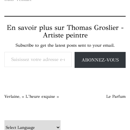
En savoir plus sur Thomas Groslier -
Artiste peintre
Subscribe to get the latest posts sent to your email.
Saisissez votre adresse e-mail…
ABONNEZ-VOUS
Navigation
Verlaine, « L’heure exquise »
Le Parfum
de
l’article