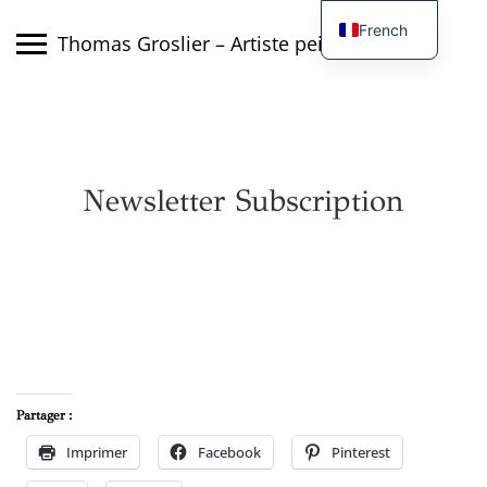
Skip
French
to
Thomas Groslier – Artiste peintre
content
English
Newsletter Subscription
Partager :
Imprimer
Facebook
Pinterest