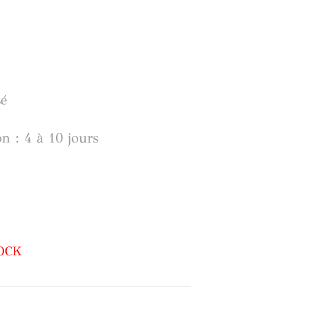
sé
on : 4 à 10 jours
OCK