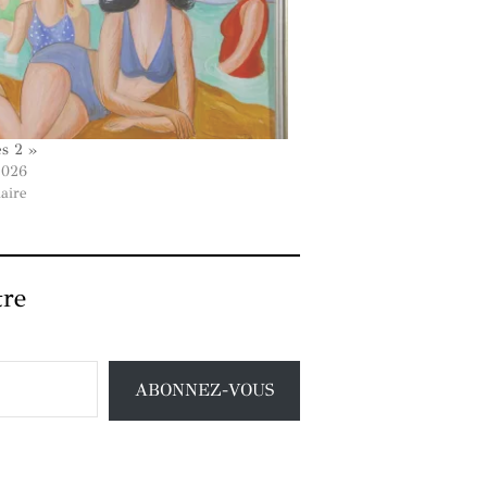
es 2 »
2026
laire
tre
ABONNEZ-VOUS