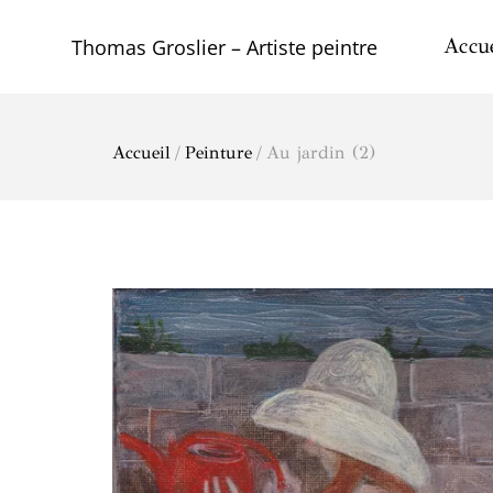
Skip
to
Accue
Thomas Groslier – Artiste peintre
content
Accueil
/
Peinture
/ Au jardin (2)