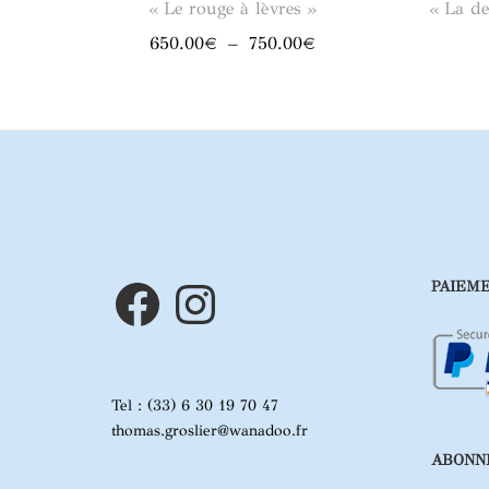
« Le rouge à lèvres »
« La de
Plage
650.00
€
–
750.00
€
de
prix :
650.00€
à
750.00€
Facebook
Instagram
PAIEME
Tel : (33) 6 30 19 70 47
thomas.groslier@wanadoo.fr
ABONNE